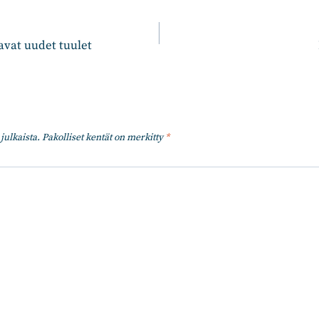
n
avat uudet tuulet
julkaista.
Pakolliset kentät on merkitty
*