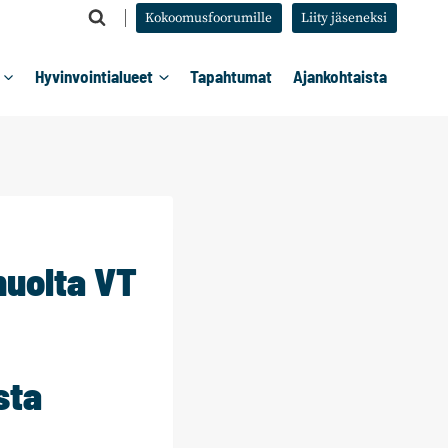
Kokoomusfoorumille
Liity jäseneksi
Hyvinvointialueet
Tapahtumat
Ajankohtaista
uolta VT
sta