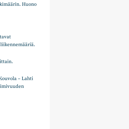
skimäärin. Huono
tavat
 liikennemääriä.
ittain.
Kouvola – Lahti
toimivuuden