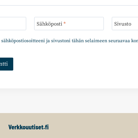
Sähköposti
*
Sivusto
 sähköpostiosoitteeni ja sivustoni tähän selaimeen seuraavaa k
Verkkouutiset.fi