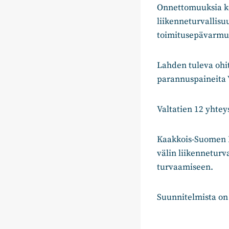
Onnettomuuksia ko
liikenneturvallisu
toimitusepävarmu
Lahden tuleva ohi
parannuspaineita V
Valtatien 12 yhtey
Kaakkois-Suomen Ko
välin liikennetur
turvaamiseen.
Suunnitelmista on