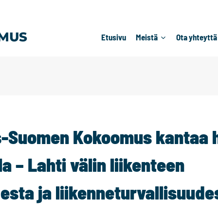
MUS
Etusivu
Meistä
Ota yhteyttä
s-Suomen Kokoomus kantaa h
a – Lahti välin liikenteen
esta ja liikenneturvallisuude