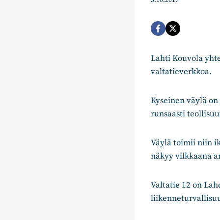
5.10.2017
Lahti Kouvola yhte
valtatieverkkoa.
Kyseinen väylä on 
runsaasti teollisuu
Väylä toimii niin
näkyy vilkkaana ar
Valtatie 12 on Lah
liikenneturvallis