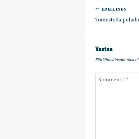
Artikkelie
EDELLINEN
Toimistolla puhalt
selaus
Vastaa
Sähköpostiosoitettasi ei 
Kommentti
*