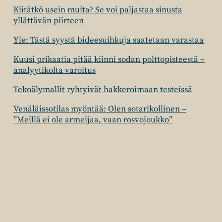
Kiitätkö usein muita? Se voi paljastaa sinusta
yllättävän piirteen
Yle: Tästä syystä bideesuihkuja saatetaan varastaa
Kuusi prikaatia pitää kiinni sodan polttopisteestä –
analyytikolta varoitus
Tekoälymallit ryhtyivät hakkeroimaan testeissä
Venäläissotilas myöntää: Olen sotarikollinen –
”Meillä ei ole armeijaa, vaan rosvojoukko”