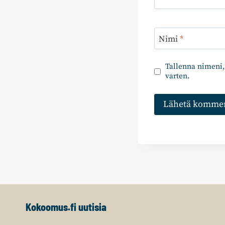
Nimi
*
Tallenna nimeni,
varten.
Kokoomus.fi uutisia