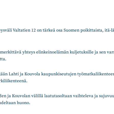
ysväli Valtatien 12 on tärkeä osa Suomen poikittaista, itä-l
merkittävä yhteys elinkeinoelämän kuljetuksille ja sen varre
tta.
 ikään Lahti ja Kouvola kaupunkiseutujen työmatkaliikentee
kiliikenteenä.
den ja Kouvolan välillä laatutasoltaan vaihteleva ja sujuvu
uudeltaan huono.