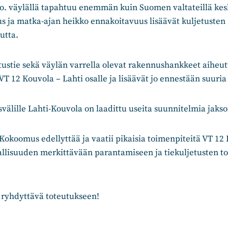
. väylällä tapahtuu enemmän kuin Suomen valtateillä ke
us ja matka-ajan heikko ennakoitavuus lisäävät kuljetusten
utta.
tustie sekä väylän varrella olevat rakennushankkeet aiheut
T 12 Kouvola – Lahti osalle ja lisäävät jo ennestään suuria
svälille Lahti-Kouvola on laadittu useita suunnitelmia jakso
koomus edellyttää ja vaatii pikaisia toimenpiteitä VT 12 
vallisuuden merkittävään parantamiseen ja tiekuljetusten 
 ryhdyttävä toteutukseen!