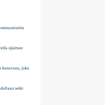
änsisuuntaista
lla sijaitsee
n kanavana, joka
udeltaan sekä