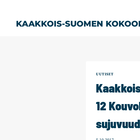
Siirry
sisältöön
KAAKKOIS-SUOMEN KOKOO
UUTISET
Kaakkoi
12 Kouvol
sujuvuud