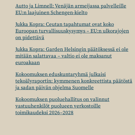
Autto ja Limnell: Venäjän armeijassa palvelleille
EU:n laajuinen Schengen-kielto
Jukka Kopra: Ceutan tapahtumat ovat koko
Euroopan turvallisuuskysymys – EU:n ulkorajojen
on pidettävä
Jukka Kopra: Garden Helsingin päätöksessä ei ole
mitään salattavaa – valtio ei ole maksanut
euroakaan
Kokoomuksen eduskuntaryhmä julkaisi
tekoälyraportin: kymmenen konkreettista päätöstä
ja sadan päivän ohjelma Suomelle
Kokoomuksen puoluehallitus on valinnut
vastuuhenkilöt puolueen verkostoille
toimikaudeksi 2026–2028