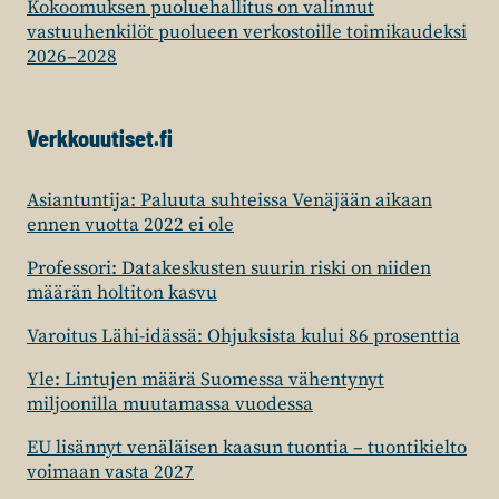
Kokoomuksen puoluehallitus on valinnut
vastuuhenkilöt puolueen verkostoille toimikaudeksi
2026–2028
Verkkouutiset.fi
Asiantuntija: Paluuta suhteissa Venäjään aikaan
ennen vuotta 2022 ei ole
Professori: Datakeskusten suurin riski on niiden
määrän holtiton kasvu
Varoitus Lähi-idässä: Ohjuksista kului 86 prosenttia
Yle: Lintujen määrä Suomessa vähentynyt
miljoonilla muutamassa vuodessa
EU lisännyt venäläisen kaasun tuontia – tuontikielto
voimaan vasta 2027