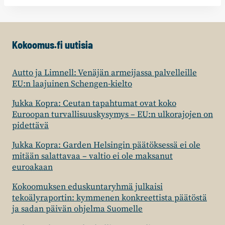
Kokoomus.fi uutisia
Autto ja Limnell: Venäjän armeijassa palvelleille
EU:n laajuinen Schengen-kielto
Jukka Kopra: Ceutan tapahtumat ovat koko
Euroopan turvallisuuskysymys – EU:n ulkorajojen on
pidettävä
Jukka Kopra: Garden Helsingin päätöksessä ei ole
mitään salattavaa – valtio ei ole maksanut
euroakaan
Kokoomuksen eduskuntaryhmä julkaisi
tekoälyraportin: kymmenen konkreettista päätöstä
ja sadan päivän ohjelma Suomelle