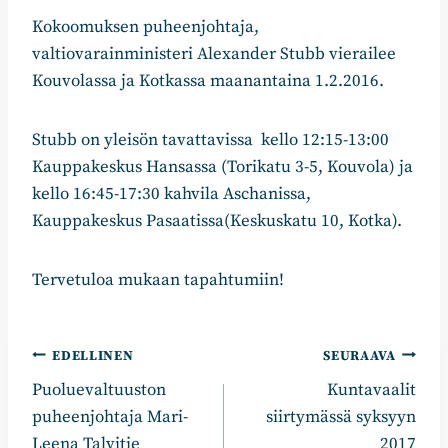
Kokoomuksen puheenjohtaja,
valtiovarainministeri Alexander Stubb vierailee
Kouvolassa ja Kotkassa maanantaina 1.2.2016.
Stubb on yleisön tavattavissa kello 12:15-13:00
Kauppakeskus Hansassa (Torikatu 3-5, Kouvola) ja
kello 16:45-17:30 kahvila Aschanissa,
Kauppakeskus Pasaatissa(Keskuskatu 10, Kotka).
Tervetuloa mukaan tapahtumiin!​
Artikkelien
EDELLINEN
SEURAAVA
Puoluevaltuuston
Kuntavaalit
selaus
puheenjohtaja Mari-
siirtymässä syksyyn
Leena Talvitie
2017