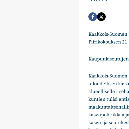
21.11.2015
Kaakkois-Suomen
Piirikokouksen 21
Kaupunkiseutujen r
Kaakkois-Suomen K
taloudellisen kasv
alueelliselle itse
kuntien tulisi en
maakuntaitsehalli
kasvupolitiikkaa j
kasvu- ja seutukesk