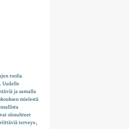
jen roolia
. Uudelle
htäviä ja samalla
kokouksen mielestä
nsallista
vat olosuhteet
riittäviä terveys-,