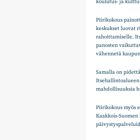
koulutus- ja kulttu
Piirikokous painot
keskukset luovat ri
rahoittamiselle. It
panosten vaikuttav
vähennetä kaupunk
Samalla on pidettä
Itsehallintoaluee
mahdollisuuksia hu
Piirikokous myös e
Kaakkois-Suomen 
päivystyspalvelui