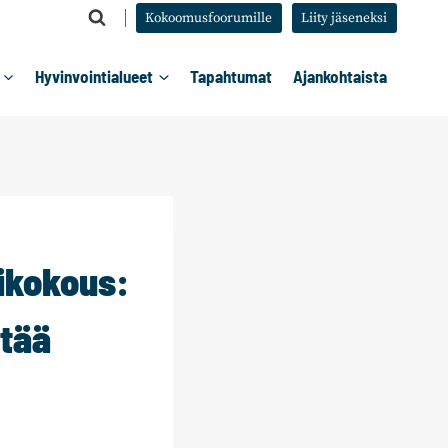
Kokoomusfoorumille
Liity jäseneksi
Hyvinvointialueet
Tapahtumat
Ajankohtaista
ikokous:
ntää