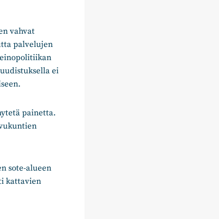
ien vahvat
utta palvelujen
keinopolitiikan
uudistuksella ei
iseen.
nytetä painetta.
svukuntien
sen sote-alueen
i kattavien