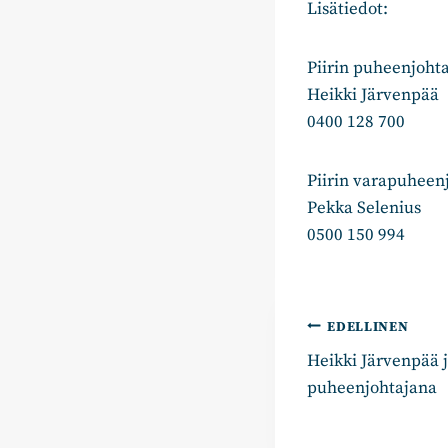
Lisätiedot:
Piirin puheenjoht
Heikki Järvenpää
0400 128 700
Piirin varapuheen
Pekka Selenius
0500 150 994
Artikkelie
EDELLINEN
Heikki Järvenpää j
selaus
puheenjohtajana