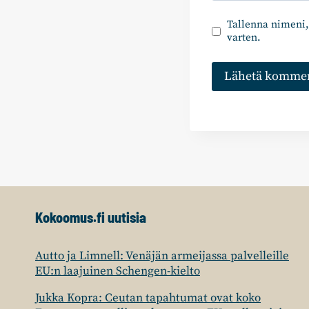
Tallenna nimeni,
varten.
Kokoomus.fi uutisia
Autto ja Limnell: Venäjän armeijassa palvelleille
EU:n laajuinen Schengen-kielto
Jukka Kopra: Ceutan tapahtumat ovat koko