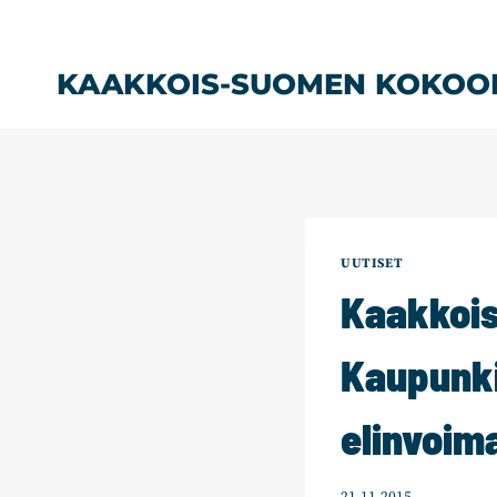
Siirry
sisältöön
KAAKKOIS-SUOMEN KOKOO
UUTISET
Kaakkois
Kaupunki
elinvoim