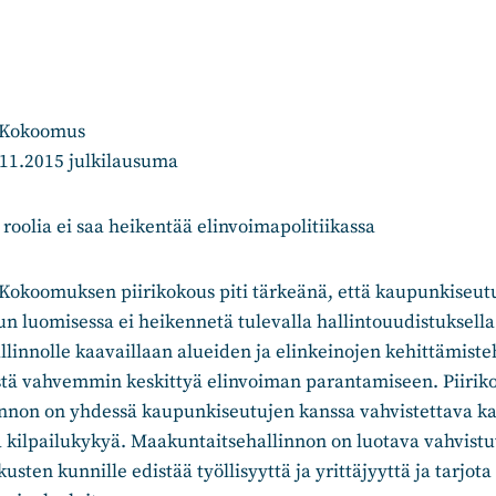
 Kokoomus
.11.2015 julkilausuma
oolia ei saa heikentää elinvoimapolitiikassa
okoomuksen piirikokous piti tärkeänä, että kaupunkiseutu
un luomisessa ei heikennetä tulevalla hallintouudistuksella
hallinnolle kaavaillaan alueiden ja elinkeinojen kehittämiste
tistä vahvemmin keskittyä elinvoiman parantamiseen. Piiri
nnon on yhdessä kaupunkiseutujen kanssa vahvistettava ka
a kilpailukykyä. Maakuntaitsehallinnon on luotava vahvistu
usten kunnille edistää työllisyyttä ja yrittäjyyttä ja tarjota 