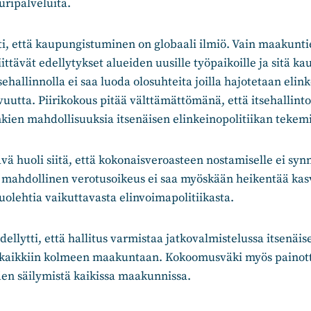
uripalveluita.
ti, että kaupungistuminen on globaali ilmiö. Vain maakunt
ittävät edellytykset alueiden uusille työpaikoille ja sitä ka
sehallinnolla ei saa luoda olosuhteita joilla hajotetaan elin
uutta. Piirikokous pitää välttämättömänä, että itsehallinto
ien mahdollisuuksia itsenäisen elinkeinopolitiikan tekem
vä huoli siitä, että kokonaisveroasteen nostamiselle ei syn
n mahdollinen verotusoikeus ei saa myöskään heikentää ka
olehtia vaikuttavasta elinvoimapolitiikasta.
dellytti, että hallitus varmistaa jatkovalmistelussa itsenäi
kaikkiin kolmeen maakuntaan. Kokoomusväki myös painott
den säilymistä kaikissa maakunnissa.