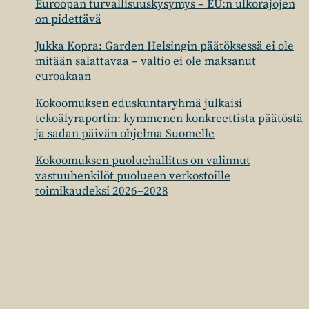
Euroopan turvallisuuskysymys – EU:n ulkorajojen
on pidettävä
Jukka Kopra: Garden Helsingin päätöksessä ei ole
mitään salattavaa – valtio ei ole maksanut
euroakaan
Kokoomuksen eduskuntaryhmä julkaisi
tekoälyraportin: kymmenen konkreettista päätöstä
ja sadan päivän ohjelma Suomelle
Kokoomuksen puoluehallitus on valinnut
vastuuhenkilöt puolueen verkostoille
toimikaudeksi 2026–2028