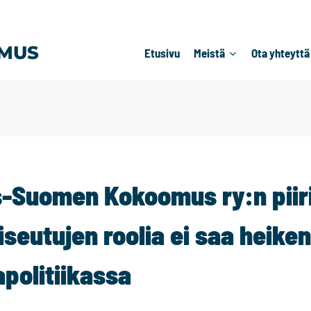
MUS
Etusivu
Meistä
Ota yhteyttä
-Suomen Kokoomus ry:n piir
seutujen roolia ei saa heike
apolitiikassa