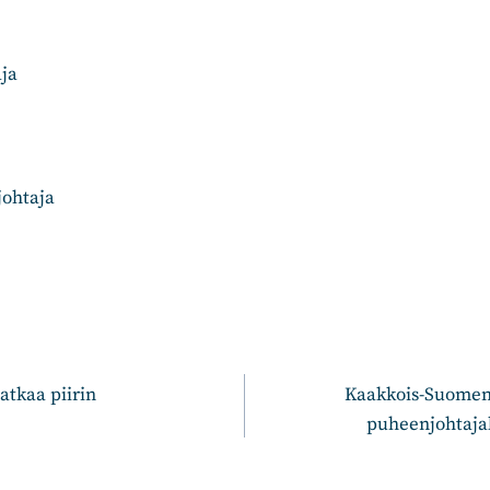
aja
johtaja
n
atkaa piirin
Kaakkois-Suomen
puheenjohtaja