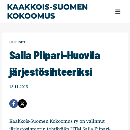
Siirry
KAAKKOIS-SUOMEN
sisältöön
KOKOOMUS
UUTISET
Saila Piipari-Huovila
järjestösihteeriksi
13.11.2015
Kaakkois-Suomen Kokoomus ry on valinnut
järjestösihteerin tehtävään HTM Saila Piipari-