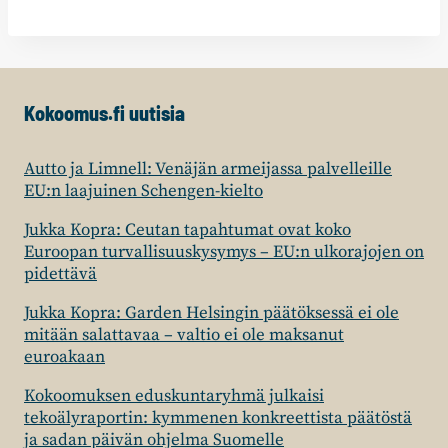
Kokoomus.fi uutisia
Autto ja Limnell: Venäjän armeijassa palvelleille
EU:n laajuinen Schengen-kielto
Jukka Kopra: Ceutan tapahtumat ovat koko
Euroopan turvallisuuskysymys – EU:n ulkorajojen on
pidettävä
Jukka Kopra: Garden Helsingin päätöksessä ei ole
mitään salattavaa – valtio ei ole maksanut
euroakaan
Kokoomuksen eduskuntaryhmä julkaisi
tekoälyraportin: kymmenen konkreettista päätöstä
ja sadan päivän ohjelma Suomelle