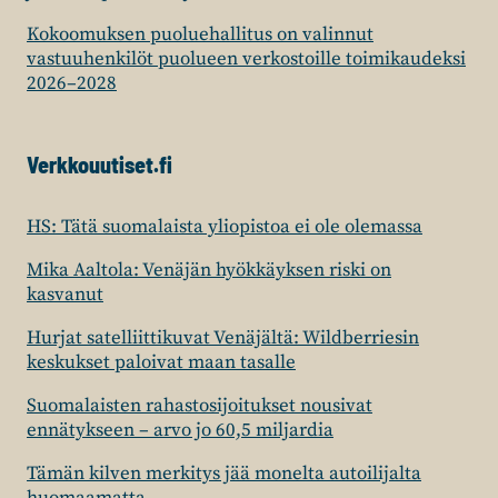
Kokoomuksen puoluehallitus on valinnut
vastuuhenkilöt puolueen verkostoille toimikaudeksi
2026–2028
Verkkouutiset.fi
HS: Tätä suomalaista yliopistoa ei ole olemassa
Mika Aaltola: Venäjän hyökkäyksen riski on
kasvanut
Hurjat satelliittikuvat Venäjältä: Wildberriesin
keskukset paloivat maan tasalle
Suomalaisten rahastosijoitukset nousivat
ennätykseen – arvo jo 60,5 miljardia
Tämän kilven merkitys jää monelta autoilijalta