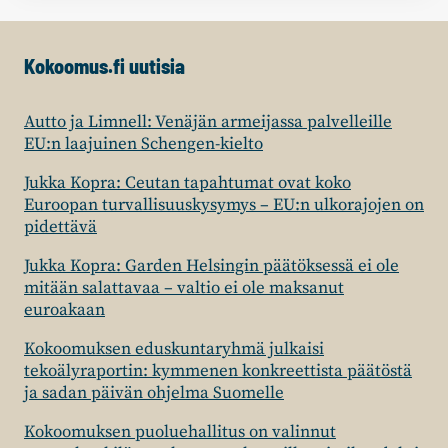
Kokoomus.fi uutisia
Autto ja Limnell: Venäjän armeijassa palvelleille
EU:n laajuinen Schengen-kielto
Jukka Kopra: Ceutan tapahtumat ovat koko
Euroopan turvallisuuskysymys – EU:n ulkorajojen on
pidettävä
Jukka Kopra: Garden Helsingin päätöksessä ei ole
mitään salattavaa – valtio ei ole maksanut
euroakaan
Kokoomuksen eduskuntaryhmä julkaisi
tekoälyraportin: kymmenen konkreettista päätöstä
ja sadan päivän ohjelma Suomelle
Kokoomuksen puoluehallitus on valinnut