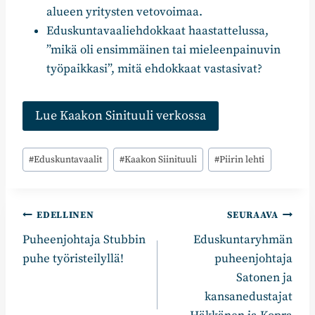
alueen yritysten vetovoimaa.
Eduskuntavaaliehdokkaat haastattelussa,
”mikä oli ensimmäinen tai mieleenpainuvin
työpaikkasi”, mitä ehdokkaat vastasivat?
Lue Kaakon Sinituuli verkossa
Avainsanat:
#
Eduskuntavaalit
#
Kaakon Siinituuli
#
Piirin lehti
Artikkelien
EDELLINEN
SEURAAVA
Puheenjohtaja Stubbin
Eduskuntaryhmän
selaus
puhe työristeilyllä!
puheenjohtaja
Satonen ja
kansanedustajat