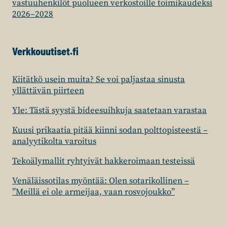
vastuuhenkilöt puolueen verkostoille toimikaudeksi
2026–2028
Verkkouutiset.fi
Kiitätkö usein muita? Se voi paljastaa sinusta
yllättävän piirteen
Yle: Tästä syystä bideesuihkuja saatetaan varastaa
Kuusi prikaatia pitää kiinni sodan polttopisteestä –
analyytikolta varoitus
Tekoälymallit ryhtyivät hakkeroimaan testeissä
Venäläissotilas myöntää: Olen sotarikollinen –
”Meillä ei ole armeijaa, vaan rosvojoukko”