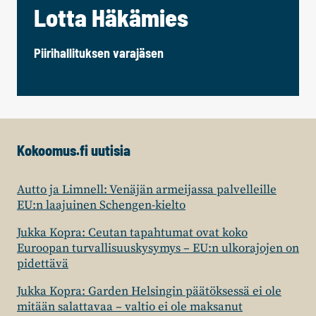
Lotta Häkämies
Piirihallituksen varajäsen
Kokoomus.fi uutisia
Autto ja Limnell: Venäjän armeijassa palvelleille
EU:n laajuinen Schengen-kielto
Jukka Kopra: Ceutan tapahtumat ovat koko
Euroopan turvallisuuskysymys – EU:n ulkorajojen on
pidettävä
Jukka Kopra: Garden Helsingin päätöksessä ei ole
mitään salattavaa – valtio ei ole maksanut