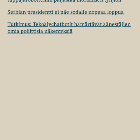
tappajarobotteihin paljastaa moraalisen tyhjiön
Serbian presidentti ei näe sodalle nopeaa loppua
Tutkimus: Tekoälychatbotit hämärtävät äänestäjien
omia poliittisia näkemyksiä