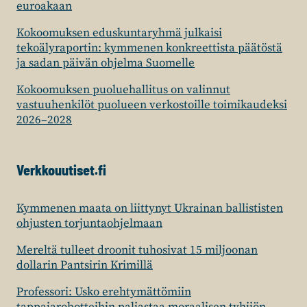
euroakaan
Kokoomuksen eduskuntaryhmä julkaisi
tekoälyraportin: kymmenen konkreettista päätöstä
ja sadan päivän ohjelma Suomelle
Kokoomuksen puoluehallitus on valinnut
vastuuhenkilöt puolueen verkostoille toimikaudeksi
2026–2028
Verkkouutiset.fi
Kymmenen maata on liittynyt Ukrainan ballististen
ohjusten torjuntaohjelmaan
Mereltä tulleet droonit tuhosivat 15 miljoonan
dollarin Pantsirin Krimillä
Professori: Usko erehtymättömiin